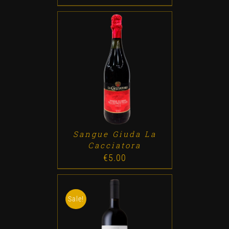
ADD TO CART
/
DETALLES
Sangue Giuda La
Cacciatora
€
5.00
Sale!