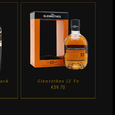
ES
ADD TO CART
/
DETALLES
lack
Glenrothes 12 Yo
€
39.70