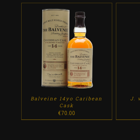
ADD TO CART
/
DETALLES
AD
Balveine 14yo Caribean
J. 
Cask
€
70.00