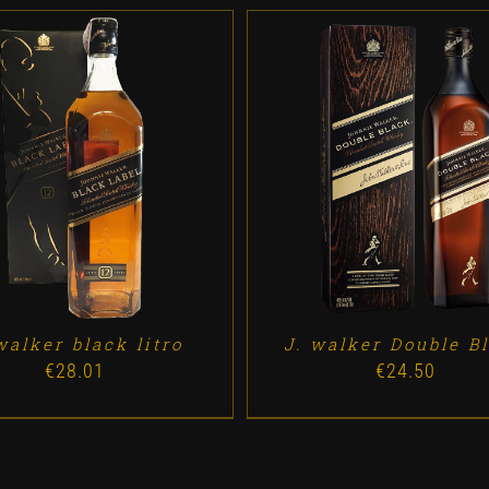
D TO CART
/
DETALLES
ADD TO CART
/
DETALL
walker black litro
J. walker Double B
€
28.01
€
24.50