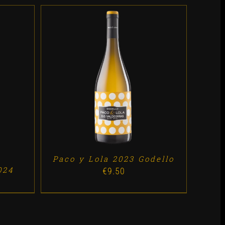
ES
ADD TO CART
/
DETALLES
Paco y Lola 2023 Godello
024
€
9.50