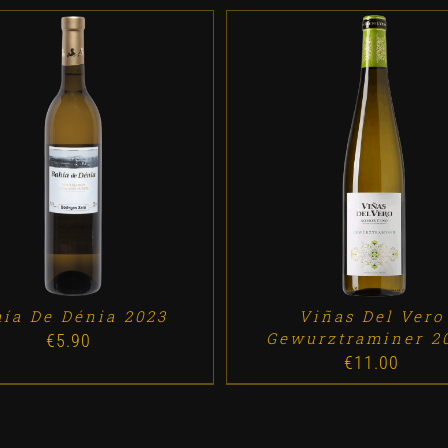
D TO CART
/
DETALLES
ADD TO CART
/
DETALL
ía De Dénia 2023
Viñas Del Vero
Gewurztraminer 2
€
5.90
€
11.00