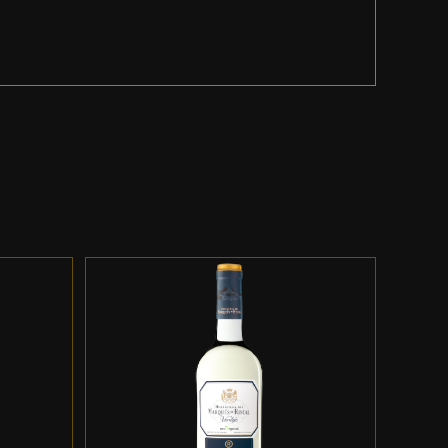
ES
ADD TO CART
/
DETALLES