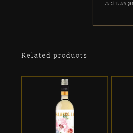
75 cl 13.5% gr
Related products
ADD TO CART
/
DETALLES
A