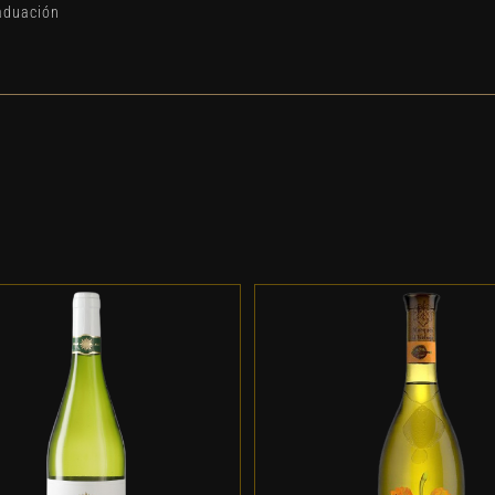
aduación
DD TO CART
/
DETALLES
ADD TO CART
/
DETALL