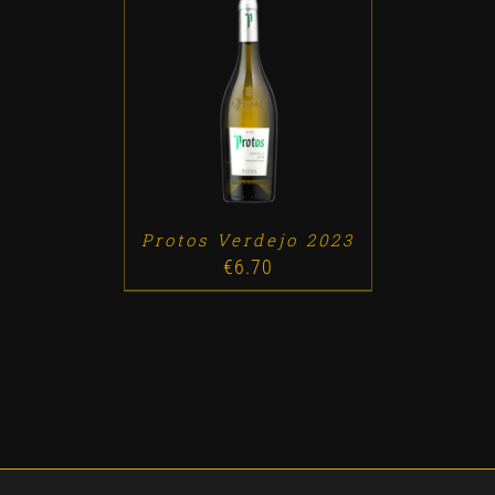
ADD TO CART
/
DETALLES
Protos Verdejo 2023
€
6.70