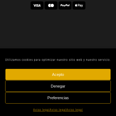
Utilizamos cookies para optimizar nuestro sitio web y nuestro servicio.
© CELLER SANJOAN 2022 |
AVISO LEGAL
| TODOS
Acepto
LOS DERECHOS RESERVADOS | BY
GEN DIGITAL
Denegar
Preferencias
Instagram
Whatsapp
Aviso legal
Aviso legal
Aviso legal