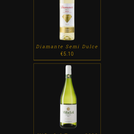
ADD TO CART
/
DETALLES
Diamante Semi Dulce
€
5.10
ADD TO CART
/
DETALLES