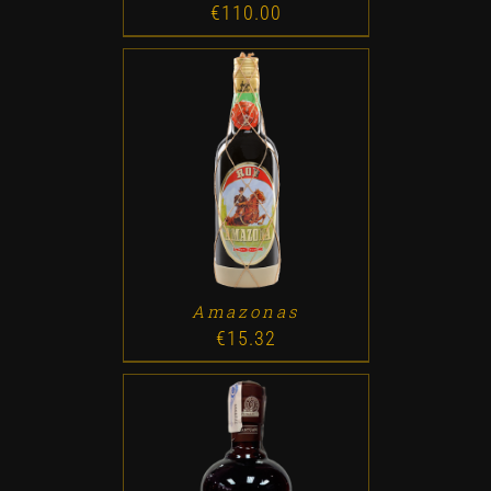
€
110.00
ADD TO CART
/
DETALLES
Amazonas
€
15.32