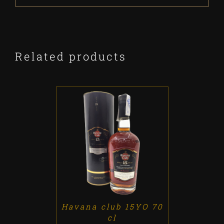
Related products
ADD TO CART
/
DETALLES
Havana club 15YO 70
cl