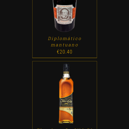
ADD TO CART
/
DETALLES
Diplomático
mantuano
€
20.40
ADD TO CART
/
DETALLES