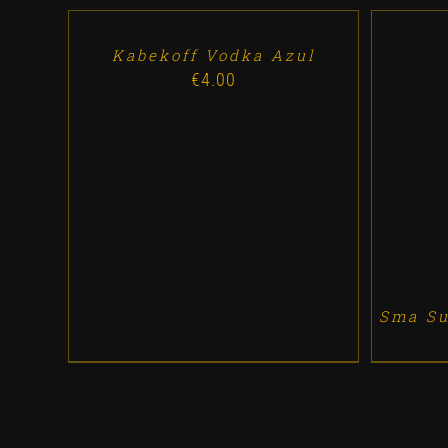
CART
/
DETALLES
Kabekoff Vodka Azul
€
4.00
AD
Sma Su