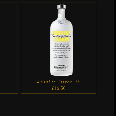
ES
ADD TO CART
/
DETALLES
Absolut Citron 1L
€
16.50