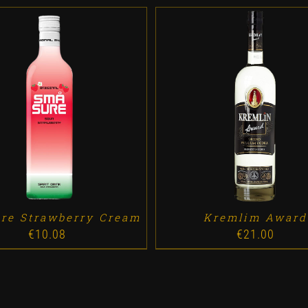
D TO CART
/
DETALLES
ADD TO CART
/
DETALL
re Strawberry Cream
Kremlim Award
€
10.08
€
21.00