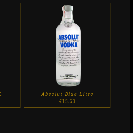
ES
ADD TO CART
/
DETALLES
L
Absolut Blue Litro
€
15.50