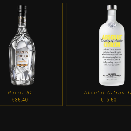
D TO CART
/
DETALLES
ADD TO CART
/
DETALL
Puriti 51
Absolut Citron 1
€
35.40
€
16.50