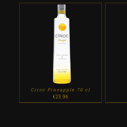
ADD TO CART
/
DETALLES
AD
Ciroc Pineapple 70 cl
€
23.96