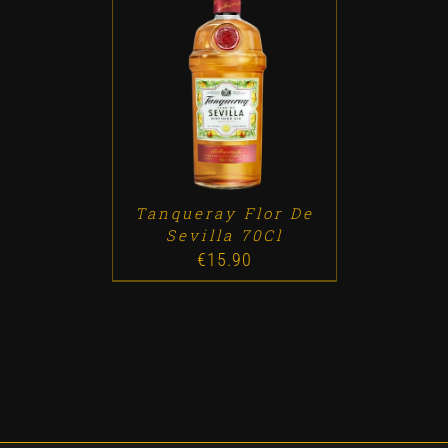
ADD TO CART
/
DETALLES
Tanqueray Flor De
Sevilla 70Cl
€
15.90