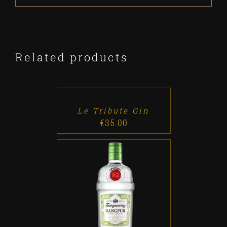
Related products
ADD
TO
CART
/
DETALLES
Le Tribute Gin
€
35.00
ADD TO CART
/
DETALLES