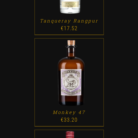
Tanqueray Rangpur
€
17.52
ADD TO CART
/
DETALLES
Monkey 47
€
33.20