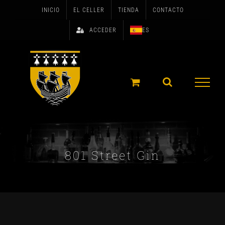
Skip
INICIO
EL CELLER
TIENDA
CONTACTO
to
ACCEDER
ES
content
801 Street Gin