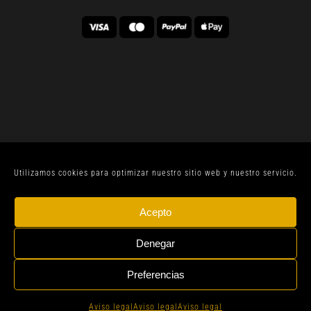
Utilizamos cookies para optimizar nuestro sitio web y nuestro servicio.
© CELLER SANJOAN 2022 |
AVISO LEGAL
| TODOS
Acepto
LOS DERECHOS RESERVADOS | BY
GEN DIGITAL
Denegar
Preferencias
Instagram
Whatsapp
Aviso legal
Aviso legal
Aviso legal