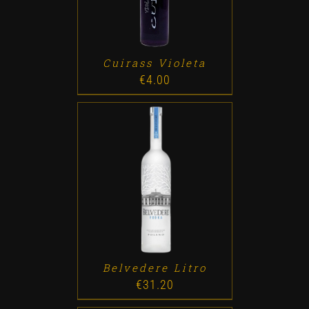
Cuirass Violeta
€
4.00
ADD TO CART
/
DETALLES
Belvedere Litro
€
31.20