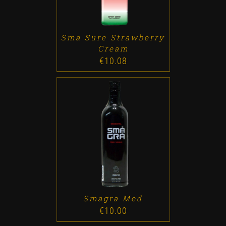
Sma Sure Strawberry
Cream
€
10.08
ADD TO CART
/
DETALLES
Smagra Med
€
10.00