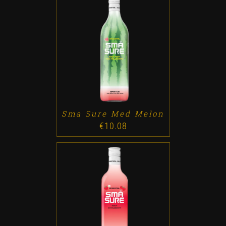
ADD TO CART
/
DETALLES
Sma Sure Med Melon
€
10.08
ADD TO CART
/
DETALLES