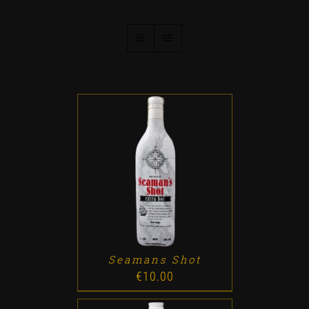
ADD TO CART
/
DETALLES
Seamans Shot
€
10.00